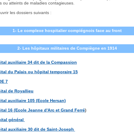
s ou atteints de maladies contagieuses.
vrir les dossiers suivants :
1- Le complexe hospitalier compiégnois face au front
2- Les hôpitaux militaires de Compiègne en 1914
ital auxiliaire 34 dit de la Compassion
ital du Palais ou hôpital temporaire 15
OE 7
ital de Royallieu
ital auxiliaire 105 (Ecole Hersan)
ital 16 (Ecole Jeanne d'Arc et Grand Ferré
)
ital général
ital auxiliaire 30 dit de Saint-Joseph