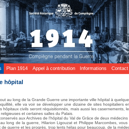
s
Plan 1914
Appel à contribution
Informations
Contact
e hôpital
ut au long de la Grande Guerre une importante ville hôpital à quelques
quillité, elle va voir se développer une dizaine de sites hospitaliers e
les hôpitaux civils seront réquisitionnés, mais aussi les casernements, le
 religieuses et certaines salles du Palais.
conservés aux Archives de l'hôpital du Val de Grâce de deux médecins m
au long de la guerre, Hilarion Ligouzat et Philippe Marcombes, vous a
 de guerre et les progrès, trop lents hélas pour beaucoup, de la médec