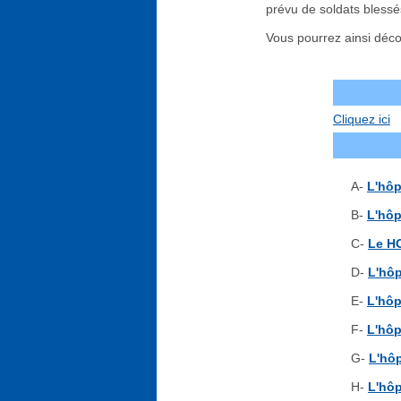
prévu de soldats blessé
Vous pourrez ainsi décou
Cliquez ici
A-
L'hôp
B-
L'hôp
C-
Le H
D-
L'hôp
E-
L'hôp
F-
L'hôp
G-
L'hôp
H-
L'hôp