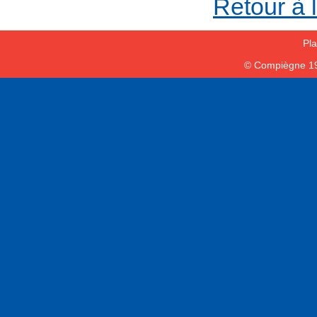
Retour à 
Pla
© Compiègne 1