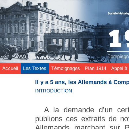
Accueil
Les Textes
Témoignages
Plan 1914
Appel à 
Il y a 5 ans, les Allemands à Com
INTRODUCTION
A la demande d’un certa
publions ces extraits de no
Allemands marchant sur P